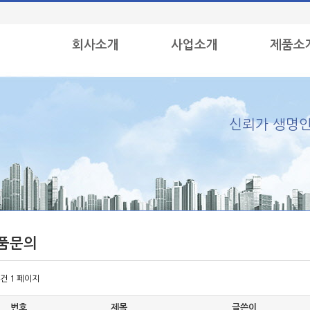
회사소개
사업소개
제품소
신뢰가 생명인
품문의
4건
1 페이지
번호
제목
글쓴이